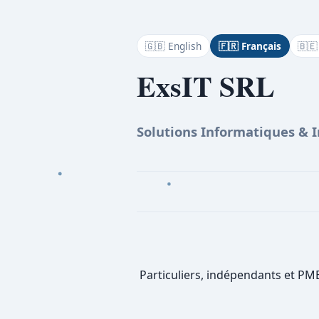
🇬🇧 English
🇫🇷 Français
🇧🇪
ExsIT SRL
Solutions Informatiques & 
Particuliers, indépendants et PM